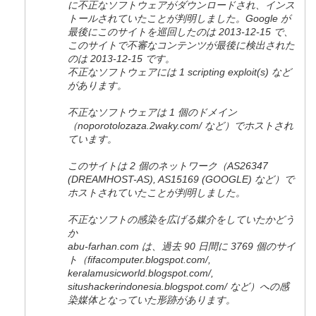
に不正なソフトウェアがダウンロードされ、インス
トールされていたことが判明しました。Google が
最後にこのサイトを巡回したのは 2013-12-15 で、
このサイトで不審なコンテンツが最後に検出された
のは 2013-12-15 です。
不正なソフトウェアには 1 scripting exploit(s) など
があります。
不正なソフトウェアは 1 個のドメイン
（noporotolozaza.2waky.com/ など）でホストされ
ています。
このサイトは 2 個のネットワーク（AS26347
(DREAMHOST-AS), AS15169 (GOOGLE) など）で
ホストされていたことが判明しました。
不正なソフトの感染を広げる媒介をしていたかどう
か
abu-farhan.com は、過去 90 日間に 3769 個のサイ
ト（fifacomputer.blogspot.com/,
keralamusicworld.blogspot.com/,
situshackerindonesia.blogspot.com/ など）への感
染媒体となっていた形跡があります。