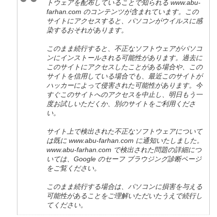
トウェアを配布していることで知られる www.abu-
farhan.com のコンテンツが含まれています。この
サイトにアクセスすると、パソコンがウイルスに感
染するおそれがあります。
このまま続行すると、不正なソフトウェアがパソコ
ンにインストールされる可能性があります。過去に
このサイトにアクセスしたことがある場合や、この
サイトを信用している場合でも、最近このサイトが
ハッカーによって侵害された可能性があります。今
すぐこのサイトへのアクセスを中止し、明日もう一
度お試しいただくか、別のサイトをご利用くださ
い。
サイト上で検出された不正なソフトウェアについて
は既に www.abu-farhan.com に通知いたしました。
www.abu-farhan.com で検出された問題の詳細につ
いては、Google のセーフ ブラウジング診断ページ
をご覧ください。
このまま続行する場合は、パソコンに損害を与える
可能性があることをご理解いただいたうえで続行し
てください。