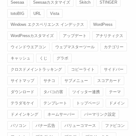
Seesaa
Seesaaカスタマイズ
Skitch
STINGER
totoBIG
URL
Vista
Windows エクスペリエンス インデックス
WordPress
WordPressカスタマイズ
アップデート
アナリティクス
ウィンドウエアコン
ウェブマスターツール
カテゴリー
キャッシュ
くじ
グラボ
クロスドメイントラッキング
コピーライト
サイドバー
サイトマップ
サチコ
サブメニュー
スコアカード
ダウンロード
タバコの害
ツイッター連携
テーマ
テラダモケイ
テンプレート
トップページ
ドメイン
ドメインキング
ネームサーバー
パーマリンク設定
パソコン
バナー広告
バリューコマース
ファビコン