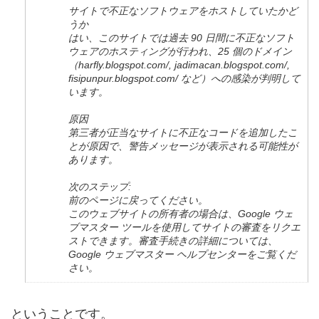
サイトで不正なソフトウェアをホストしていたかど
うか
はい、このサイトでは過去 90 日間に不正なソフト
ウェアのホスティングが行われ、25 個のドメイン
（harfly.blogspot.com/, jadimacan.blogspot.com/,
fisipunpur.blogspot.com/ など）への感染が判明して
います。
原因
第三者が正当なサイトに不正なコードを追加したこ
とが原因で、警告メッセージが表示される可能性が
あります。
次のステップ:
前のページに戻ってください。
このウェブサイトの所有者の場合は、Google ウェ
ブマスター ツールを使用してサイトの審査をリクエ
ストできます。審査手続きの詳細については、
Google ウェブマスター ヘルプセンターをご覧くだ
さい。
ということです。