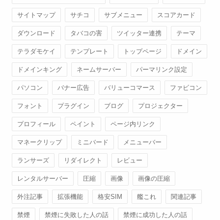
サイトマップ
サチコ
サブメニュー
スコアカード
ダウンロード
タバコの害
ツイッター連携
テーマ
テラダモケイ
テンプレート
トップページ
ドメイン
ドメインキング
ネームサーバー
パーマリンク設定
パソコン
バナー広告
バリューコマース
ファビコン
フォント
プラグイン
ブログ
プロジェクター
プロフィール
ペイント
ページ内リンク
マネークリップ
ミニバード
メニューバー
ランサーズ
リダイレクト
レビュー
レンタルサーバー
圧縮
画像
画像の圧縮
外注記事
拡張機能
格安SIM
艦これ
関連記事
禁煙
禁煙に失敗した人の話
禁煙に成功した人の話