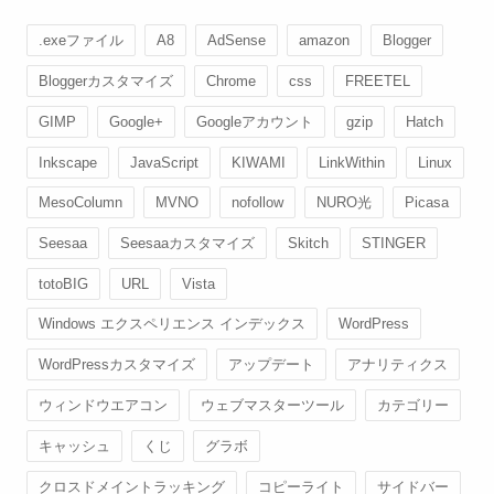
.exeファイル
A8
AdSense
amazon
Blogger
Bloggerカスタマイズ
Chrome
css
FREETEL
GIMP
Google+
Googleアカウント
gzip
Hatch
Inkscape
JavaScript
KIWAMI
LinkWithin
Linux
MesoColumn
MVNO
nofollow
NURO光
Picasa
Seesaa
Seesaaカスタマイズ
Skitch
STINGER
totoBIG
URL
Vista
Windows エクスペリエンス インデックス
WordPress
WordPressカスタマイズ
アップデート
アナリティクス
ウィンドウエアコン
ウェブマスターツール
カテゴリー
キャッシュ
くじ
グラボ
クロスドメイントラッキング
コピーライト
サイドバー