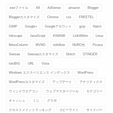
.exeファイル
A8
AdSense
amazon
Blogger
Bloggerカスタマイズ
Chrome
css
FREETEL
GIMP
Google+
Googleアカウント
gzip
Hatch
Inkscape
JavaScript
KIWAMI
LinkWithin
Linux
MesoColumn
MVNO
nofollow
NURO光
Picasa
Seesaa
Seesaaカスタマイズ
Skitch
STINGER
totoBIG
URL
Vista
Windows エクスペリエンス インデックス
WordPress
WordPressカスタマイズ
アップデート
アナリティクス
ウィンドウエアコン
ウェブマスターツール
カテゴリー
キャッシュ
くじ
グラボ
クロスドメイントラッキング
コピーライト
サイドバー