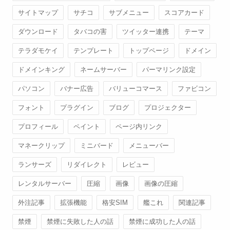
サイトマップ
サチコ
サブメニュー
スコアカード
ダウンロード
タバコの害
ツイッター連携
テーマ
テラダモケイ
テンプレート
トップページ
ドメイン
ドメインキング
ネームサーバー
パーマリンク設定
パソコン
バナー広告
バリューコマース
ファビコン
フォント
プラグイン
ブログ
プロジェクター
プロフィール
ペイント
ページ内リンク
マネークリップ
ミニバード
メニューバー
ランサーズ
リダイレクト
レビュー
レンタルサーバー
圧縮
画像
画像の圧縮
外注記事
拡張機能
格安SIM
艦これ
関連記事
禁煙
禁煙に失敗した人の話
禁煙に成功した人の話