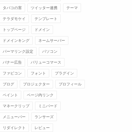
タバコの害
ツイッター連携
テーマ
テラダモケイ
テンプレート
トップページ
ドメイン
ドメインキング
ネームサーバー
パーマリンク設定
パソコン
バナー広告
バリューコマース
ファビコン
フォント
プラグイン
ブログ
プロジェクター
プロフィール
ペイント
ページ内リンク
マネークリップ
ミニバード
メニューバー
ランサーズ
リダイレクト
レビュー