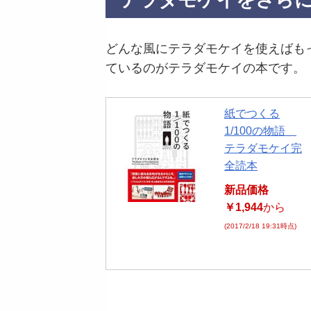
テラダモケイをさら
どんな風にテラダモケイを使えばも
ているのがテラダモケイの本です。
紙でつくる
1/100の物語
テラダモケイ完
全読本
新品価格
￥1,944
から
(2017/2/18 19:31時点)