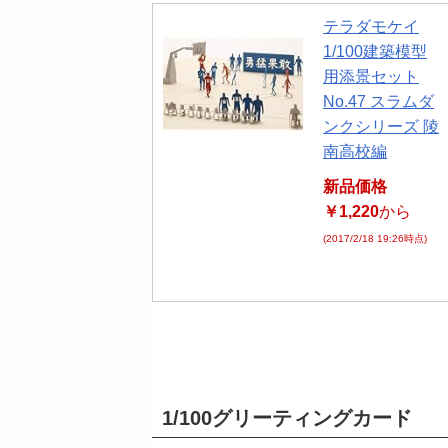
テラダモケイ
1/100建築模型
用添景セット
No.47 スラムダ
ンクシリーズ 陵
南高校編
新品価格
￥1,220
から
(2017/2/18 19:26時点)
1/100グリーティングカード