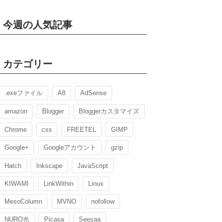
今週の人気記事
カテゴリー
.exeファイル
A8
AdSense
amazon
Blogger
Bloggerカスタマイズ
Chrome
css
FREETEL
GIMP
Google+
Googleアカウント
gzip
Hatch
Inkscape
JavaScript
KIWAMI
LinkWithin
Linux
MesoColumn
MVNO
nofollow
NURO光
Picasa
Seesaa