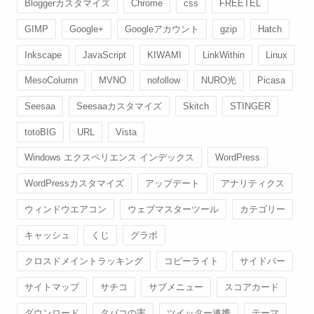
Bloggerカスタマイズ
Chrome
css
FREETEL
GIMP
Google+
Googleアカウント
gzip
Hatch
Inkscape
JavaScript
KIWAMI
LinkWithin
Linux
MesoColumn
MVNO
nofollow
NURO光
Picasa
Seesaa
Seesaaカスタマイズ
Skitch
STINGER
totoBIG
URL
Vista
Windows エクスペリエンス インデックス
WordPress
WordPressカスタマイズ
アップデート
アナリティクス
ウィンドウエアコン
ウェブマスターツール
カテゴリー
キャッシュ
くじ
グラボ
クロスドメイントラッキング
コピーライト
サイドバー
サイトマップ
サチコ
サブメニュー
スコアカード
ダウンロード
タバコの害
ツイッター連携
テーマ