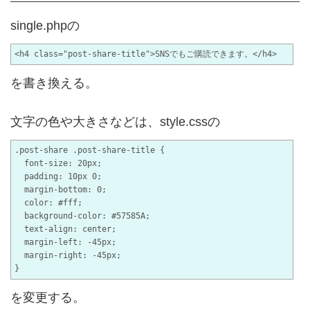
single.phpの
を書き換える。
文字の色や大きさなどは、style.cssの
.post-share .post-share-title {

  font-size: 20px;

  padding: 10px 0;

  margin-bottom: 0;

  color: #fff;

  background-color: #57585A;

  text-align: center;

  margin-left: -45px;

  margin-right: -45px;

を変更する。