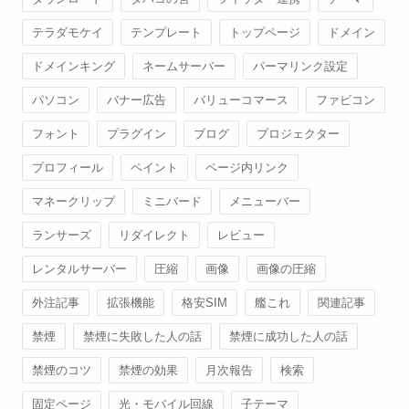
テラダモケイ
テンプレート
トップページ
ドメイン
ドメインキング
ネームサーバー
パーマリンク設定
パソコン
バナー広告
バリューコマース
ファビコン
フォント
プラグイン
ブログ
プロジェクター
プロフィール
ペイント
ページ内リンク
マネークリップ
ミニバード
メニューバー
ランサーズ
リダイレクト
レビュー
レンタルサーバー
圧縮
画像
画像の圧縮
外注記事
拡張機能
格安SIM
艦これ
関連記事
禁煙
禁煙に失敗した人の話
禁煙に成功した人の話
禁煙のコツ
禁煙の効果
月次報告
検索
固定ページ
光・モバイル回線
子テーマ