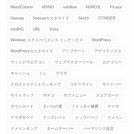
MesoColumn
MVNO
nofollow
NURO光
Picasa
Seesaa
Seesaaカスタマイズ
Skitch
STINGER
totoBIG
URL
Vista
Windows エクスペリエンス インデックス
WordPress
WordPressカスタマイズ
アップデート
アナリティクス
ウィンドウエアコン
ウェブマスターツール
カテゴリー
キャッシュ
くじ
グラボ
クロスドメイントラッキング
コピーライト
サイドバー
サイトマップ
サチコ
サブメニュー
スコアカード
ダウンロード
タバコの害
ツイッター連携
テーマ
テラダモケイ
テンプレート
トップページ
ドメイン
ドメインキング
ネームサーバー
パーマリンク設定