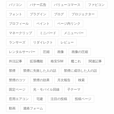
パソコン
バナー広告
バリューコマース
ファビコン
フォント
プラグイン
ブログ
プロジェクター
プロフィール
ペイント
ページ内リンク
マネークリップ
ミニバード
メニューバー
ランサーズ
リダイレクト
レビュー
レンタルサーバー
圧縮
画像
画像の圧縮
外注記事
拡張機能
格安SIM
艦これ
関連記事
禁煙
禁煙に失敗した人の話
禁煙に成功した人の話
禁煙のコツ
禁煙の効果
月次報告
検索
固定ページ
光・モバイル回線
子テーマ
窓用エアコン
宅建
注目の投稿
投稿ページ
動画
連絡フォーム